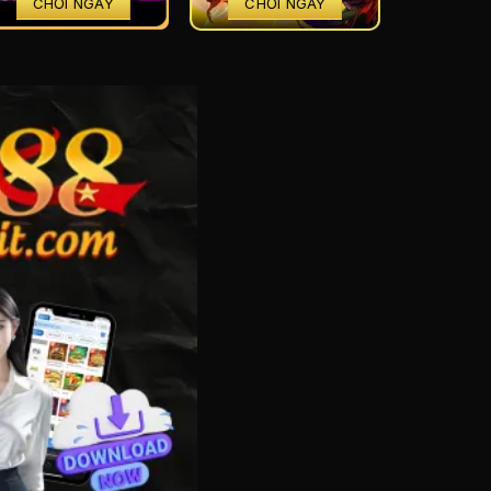
CHƠI NGAY
CHƠI NGAY
ệt Nam và khu vực Đông Nam Á trong hơn
ông nghệ tiên tiến và trải nghiệm người
ẩy văn hóa cá cược có trách nhiệm và