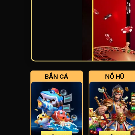
BẮN CÁ
NỔ HŨ
Giới thiệu về nhà cái MU