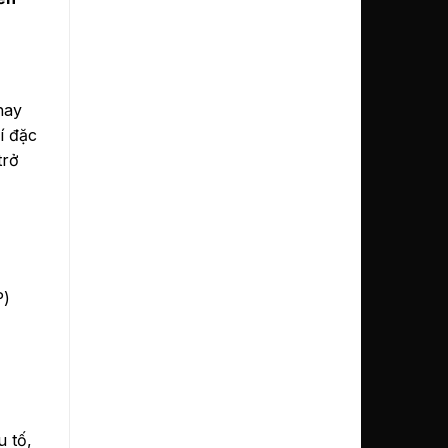
hay
í đặc
trở
P)
 tố,