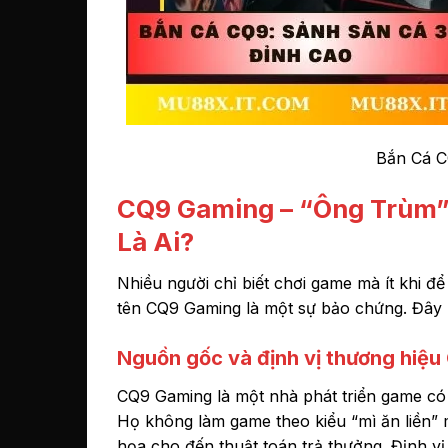
Bắn Cá C
CQ9 Gaming – “Ông Trùm”
Là Ai?
Nhiều người chỉ biết chơi game mà ít khi đ
tên CQ9 Gaming là một sự bảo chứng. Đây k
Nguồn gốc và định vị thương hiệ
CQ9 Gaming là một nhà phát triển game có t
Họ không làm game theo kiểu “mì ăn liền” 
họa cho đến thuật toán trả thưởng. Định vị 