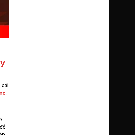
ày
 cái
ine
.
Á.
 đồ
ền