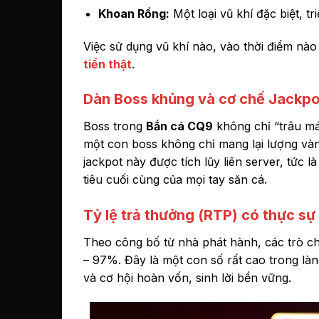
Khoan Rồng:
Một loại vũ khí đặc biệt, t
Việc sử dụng vũ khí nào, vào thời điểm nào 
tiền thật
.
Dàn Boss khủng và cơ chế Jackpot
Boss trong
Bắn cá CQ9
không chỉ “trâu má
một con boss không chỉ mang lại lượng vàn
jackpot này được tích lũy liên server, tức 
tiêu cuối cùng của mọi tay săn cá.
Tỷ lệ trả thưởng (RTP) có thực sự
Theo công bố từ nhà phát hành, các trò ch
– 97%. Đây là một con số rất cao trong là
và cơ hội hoàn vốn, sinh lời bền vững.