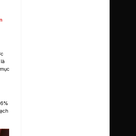
n
ợc
là
à mục
96%
bạch