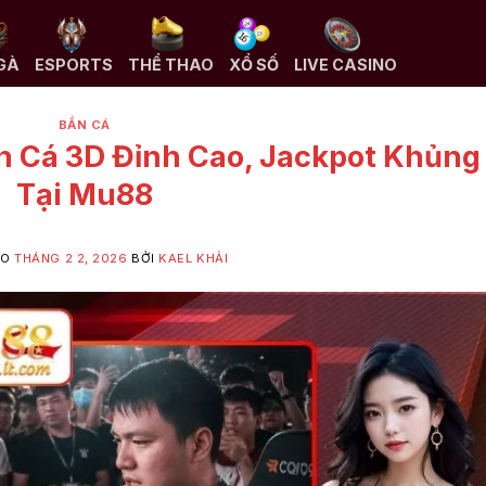
GÀ
ESPORTS
THỂ THAO
XỔ SỐ
LIVE CASINO
BẮN CÁ
n Cá 3D Đỉnh Cao, Jackpot Khủng
Tại Mu88
ÀO
THÁNG 2 2, 2026
BỞI
KAEL KHẢI