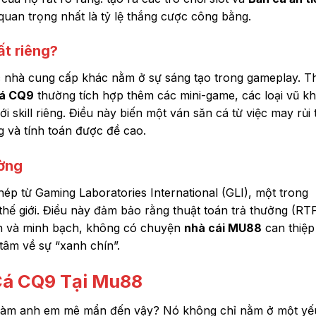
 quan trọng nhất là tỷ lệ thắng cược công bằng.
t riêng?
ác nhà cung cấp khác nằm ở sự sáng tạo trong gameplay. T
cá CQ9
thường tích hợp thêm các mini-game, các loại vũ kh
ới skill riêng. Điều này biến một ván săn cá từ việc may rủi 
g và tính toán được đề cao.
ường
ép từ Gaming Laboratories International (GLI), một trong
thế giới. Điều này đảm bảo rằng thuật toán trả thưởng (RT
ên và minh bạch, không có chuyện
nhà cái MU88
can thiệp
tâm về sự “xanh chín”.
Cá CQ9 Tại Mu88
à làm anh em mê mẩn đến vậy? Nó không chỉ nằm ở một yếu