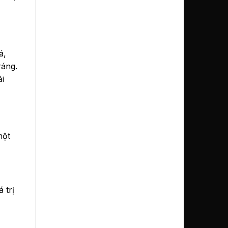
á,
ráng.
ải
một
 trị