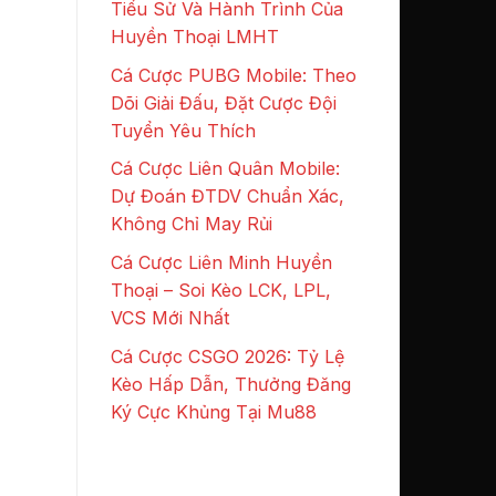
Tiểu Sử Và Hành Trình Của
Huyền Thoại LMHT
Cá Cược PUBG Mobile: Theo
Dõi Giải Đấu, Đặt Cược Đội
Tuyển Yêu Thích
Cá Cược Liên Quân Mobile:
Dự Đoán ĐTDV Chuẩn Xác,
Không Chỉ May Rủi
Cá Cược Liên Minh Huyền
Thoại – Soi Kèo LCK, LPL,
VCS Mới Nhất
Cá Cược CSGO 2026: Tỷ Lệ
Kèo Hấp Dẫn, Thưởng Đăng
Ký Cực Khủng Tại Mu88