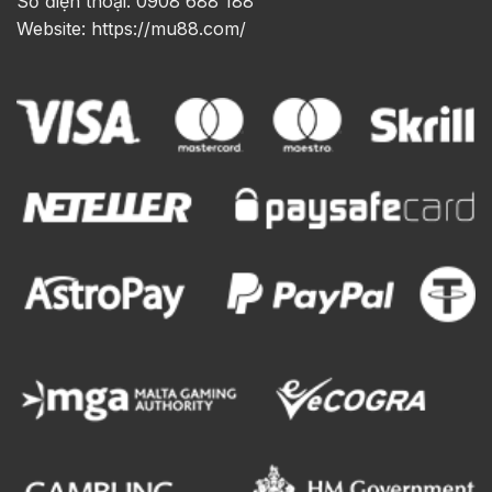
Số điện thoại: 0908 688 188
Website: https://mu88.com/