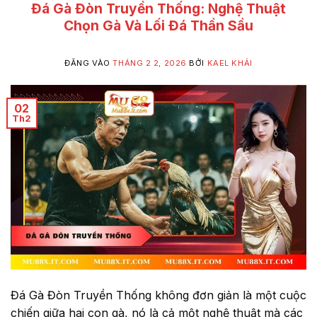
Đá Gà Đòn Truyền Thống: Nghệ Thuật
Chọn Gà Và Lối Đá Thần Sầu
ĐĂNG VÀO
THÁNG 2 2, 2026
BỞI
KAEL KHẢI
02
Th2
Đá Gà Đòn Truyền Thống không đơn giản là một cuộc
chiến giữa hai con gà, nó là cả một nghệ thuật mà các