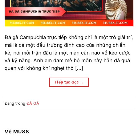
Đá gà Campuchia trực tiếp không chỉ là một trò giải trí,
mà là cả một đấu trường đỉnh cao của những chiến
kê, nơi mỗi trận đấu là một màn cân não về kèo cược
và kỹ năng. Anh em đam mê bộ môn này hẳn đã quá
quen với không khí nghẹt thở […]
Tiếp tục đọc
→
Đăng trong
ĐÁ GÀ
Về MU88