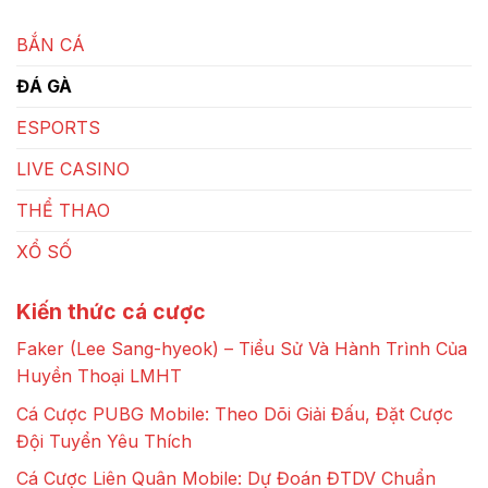
BẮN CÁ
ĐÁ GÀ
ESPORTS
LIVE CASINO
THỂ THAO
XỔ SỐ
Kiến thức cá cược
Faker (Lee Sang-hyeok) – Tiểu Sử Và Hành Trình Của
Huyền Thoại LMHT
Cá Cược PUBG Mobile: Theo Dõi Giải Đấu, Đặt Cược
Đội Tuyển Yêu Thích
Cá Cược Liên Quân Mobile: Dự Đoán ĐTDV Chuẩn