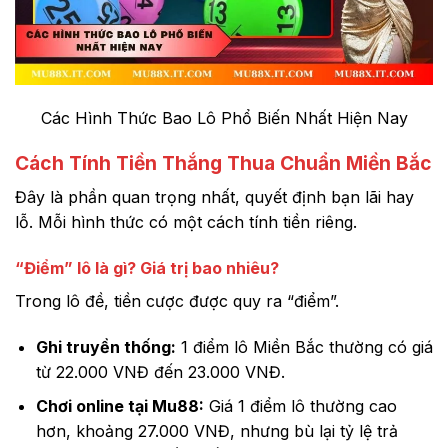
Các Hình Thức Bao Lô Phổ Biến Nhất Hiện Nay
Cách Tính Tiền Thắng Thua Chuẩn Miền Bắc
Đây là phần quan trọng nhất, quyết định bạn lãi hay
lỗ. Mỗi hình thức có một cách tính tiền riêng.
“Điểm” lô là gì? Giá trị bao nhiêu?
Trong lô đề, tiền cược được quy ra “điểm”.
Ghi truyền thống:
1 điểm lô Miền Bắc thường có giá
từ 22.000 VNĐ đến 23.000 VNĐ.
Chơi online tại Mu88:
Giá 1 điểm lô thường cao
hơn, khoảng 27.000 VNĐ, nhưng bù lại tỷ lệ trả