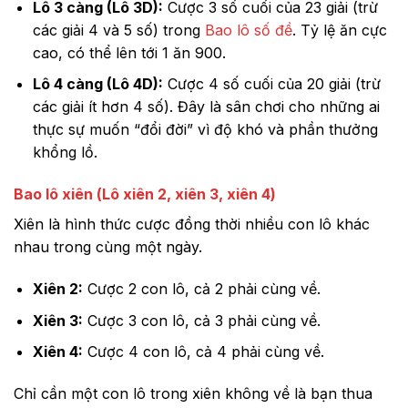
Lô 3 càng (Lô 3D):
Cược 3 số cuối của 23 giải (trừ
các giải 4 và 5 số) trong
Bao lô số đề
. Tỷ lệ ăn cực
cao, có thể lên tới 1 ăn 900.
Lô 4 càng (Lô 4D):
Cược 4 số cuối của 20 giải (trừ
các giải ít hơn 4 số). Đây là sân chơi cho những ai
thực sự muốn “đổi đời” vì độ khó và phần thưởng
khổng lồ.
Bao lô xiên (Lô xiên 2, xiên 3, xiên 4)
Xiên là hình thức cược đồng thời nhiều con lô khác
nhau trong cùng một ngày.
Xiên 2:
Cược 2 con lô, cả 2 phải cùng về.
Xiên 3:
Cược 3 con lô, cả 3 phải cùng về.
Xiên 4:
Cược 4 con lô, cả 4 phải cùng về.
Chỉ cần một con lô trong xiên không về là bạn thua