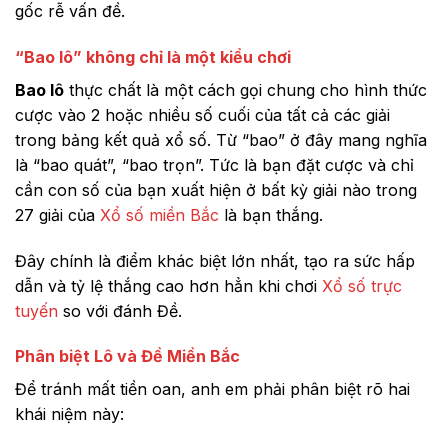
gốc rễ vấn đề.
“Bao lô” không chỉ là một kiểu chơi
Bao lô
thực chất là một cách gọi chung cho hình thức
cược vào 2 hoặc nhiều số cuối của tất cả các giải
trong bảng kết quả xổ số. Từ “bao” ở đây mang nghĩa
là “bao quát”, “bao trọn”. Tức là bạn đặt cược và chỉ
cần con số của bạn xuất hiện ở bất kỳ giải nào trong
27 giải của
Xổ số miền Bắc
là bạn thắng.
Đây chính là điểm khác biệt lớn nhất, tạo ra sức hấp
dẫn và tỷ lệ thắng cao hơn hẳn khi chơi
Xổ số trực
tuyến
so với đánh Đề.
Phân biệt Lô và Đề Miền Bắc
Để tránh mất tiền oan, anh em phải phân biệt rõ hai
khái niệm này: