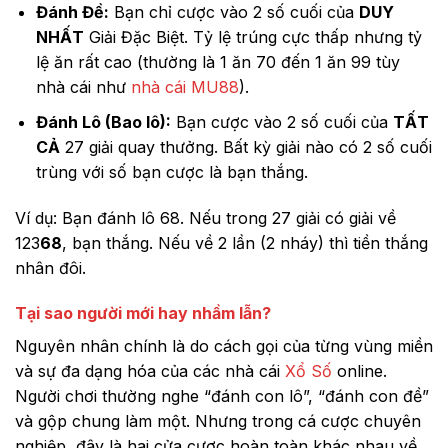
Đánh Đề:
Bạn chỉ cược vào 2 số cuối của
DUY
NHẤT
Giải Đặc Biệt. Tỷ lệ trúng cực thấp nhưng tỷ
lệ ăn rất cao (thường là 1 ăn 70 đến 1 ăn 99 tùy
nhà cái như
nhà cái MU88
).
Đánh Lô (Bao lô):
Bạn cược vào 2 số cuối của
TẤT
CẢ
27 giải quay thưởng. Bất kỳ giải nào có 2 số cuối
trùng với số bạn cược là bạn thắng.
Ví dụ: Bạn đánh lô 68. Nếu trong 27 giải có giải về
123
68
, bạn thắng. Nếu về 2 lần (2 nháy) thì tiền thắng
nhân đôi.
Tại sao người mới hay nhầm lẫn?
Nguyên nhân chính là do cách gọi của từng vùng miền
và sự đa dạng hóa của các nhà cái
Xổ Số
online.
Người chơi thường nghe “đánh con lô”, “đánh con đề”
và gộp chung làm một. Nhưng trong cá cược chuyên
nghiệp, đây là hai cửa cược hoàn toàn khác nhau về