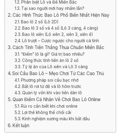
Phân biệt Lô và Đề Miền Bắc
Tại sao người mới hay nhầm lẫn?
Các Hình Thức Bao Lô Phổ Biến Nhất Hiện Nay
Bao lô 2 số (Lô 2D)
Bao lô 3 số và 4 số (Lô 3 càng, 4 càng)
Bao lô xiên (Lô xiên 2, xiên 3, xiên 4)
Lô trượt – Cược ngược cho người cá tính
Cách Tính Tiền Thắng Thua Chuẩn Miền Bắc
“Điểm” lô là gì? Giá trị bao nhiêu?
Công thức tính tiền ăn lô 2 số
Tỷ lệ ăn của Lô xiên và Lô 3 càng
Soi Cầu Bao Lô – Mẹo Chơi Từ Các Cao Thủ
Phương pháp soi cầu bạc nhớ
Bắt lô rơi từ đề và lô hôm trước
Quản lý vốn khi vào tiền dàn lô
Quan Điểm Cá Nhân Về Chơi Bao Lô Online
Rủi ro cần biết khi chơi online
Lợi thế không thể chối cãi
Kinh nghiệm xương máu khi bắt đầu
Kết luận