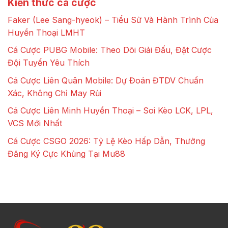
Kiến thức cá cược
Faker (Lee Sang-hyeok) – Tiểu Sử Và Hành Trình Của
Huyền Thoại LMHT
Cá Cược PUBG Mobile: Theo Dõi Giải Đấu, Đặt Cược
Đội Tuyển Yêu Thích
Cá Cược Liên Quân Mobile: Dự Đoán ĐTDV Chuẩn
Xác, Không Chỉ May Rủi
Cá Cược Liên Minh Huyền Thoại – Soi Kèo LCK, LPL,
VCS Mới Nhất
Cá Cược CSGO 2026: Tỷ Lệ Kèo Hấp Dẫn, Thưởng
Đăng Ký Cực Khủng Tại Mu88