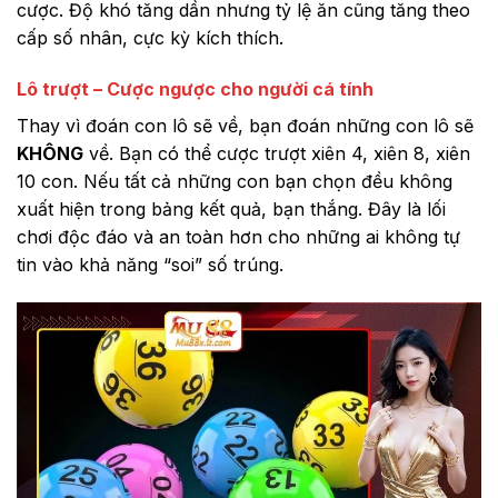
cược. Độ khó tăng dần nhưng tỷ lệ ăn cũng tăng theo
cấp số nhân, cực kỳ kích thích.
Lô trượt – Cược ngược cho người cá tính
Thay vì đoán con lô sẽ về, bạn đoán những con lô sẽ
KHÔNG
về. Bạn có thể cược trượt xiên 4, xiên 8, xiên
10 con. Nếu tất cả những con bạn chọn đều không
xuất hiện trong bảng kết quả, bạn thắng. Đây là lối
chơi độc đáo và an toàn hơn cho những ai không tự
tin vào khả năng “soi” số trúng.