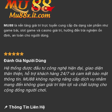
MU88
là nền tảng giải trí trực tuyến cung cấp đa dạng sản phẩm như
game bài, slot game và casino giải trí, hướng đến trải nghiệm ổn
định, an toàn cho người dùng.
Đánh Giá Người Dùng
Hệ thống được đầu tư công nghệ hiện đại, giao diện
thân thiện, hỗ trợ khách hàng 24/7 và cam kết bảo mật
thông tin. MU88 không ngừng nâng cấp dịch vụ nhằm
mang đến không gian giải trí tiện lợi và chất lượng cho
cộng đồng người chơi.
📌 Thông Tin Liên Hệ