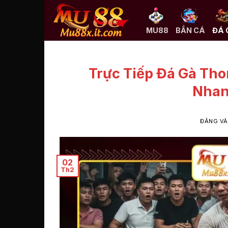
Bỏ
qua
MU88
BẮN CÁ
ĐÁ 
nội
dung
Trực Tiếp Đá Gà Th
Nhan
ĐĂNG V
02
Th2