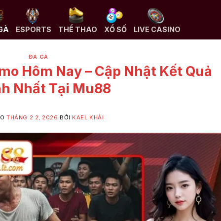
GÀ
ESPORTS
THỂ THAO
XỔ SỐ
LIVE CASINO
ĐÁ GÀ
omo Hôm Nay – Cập Nhật Kết Quả
h Nhất Tại Mu88
ÀO
THÁNG 2 2, 2026
BỞI
KAEL KHẢI