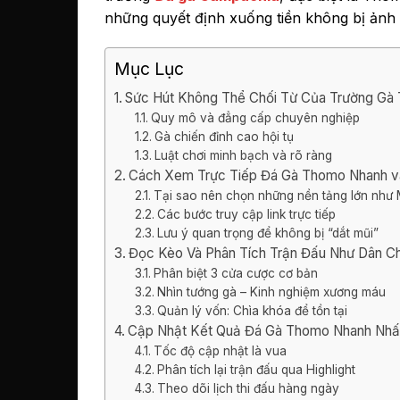
những quyết định xuống tiền không bị ảnh 
Mục Lục
Sức Hút Không Thể Chối Từ Của Trường Gà
Quy mô và đẳng cấp chuyên nghiệp
Gà chiến đỉnh cao hội tụ
Luật chơi minh bạch và rõ ràng
Cách Xem Trực Tiếp Đá Gà Thomo Nhanh v
Tại sao nên chọn những nền tảng lớn như
Các bước truy cập link trực tiếp
Lưu ý quan trọng để không bị “dắt mũi”
Đọc Kèo Và Phân Tích Trận Đấu Như Dân C
Phân biệt 3 cửa cược cơ bản
Nhìn tướng gà – Kinh nghiệm xương máu
Quản lý vốn: Chìa khóa để tồn tại
Cập Nhật Kết Quả Đá Gà Thomo Nhanh Nhấ
Tốc độ cập nhật là vua
Phân tích lại trận đấu qua Highlight
Theo dõi lịch thi đấu hàng ngày