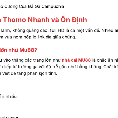
hó Cưỡng Của Đá Gà Campuchia
à Thomo Nhanh và Ổn Định
lành, không quảng cáo, full HD là cả một vấn đề. Nhiều a
m vừa nơm nớp lo link die giữa chừng.
 lớn như Mu88?
 cứ vào thẳng các trang lớn như
nhà cái MU88
là chắc ăn n
c tiếp từ trường gà với độ trễ gần như bằng không. Chất l
 Việt để tăng phần kịch tính.
ẫn nhiều:
hanh menu.