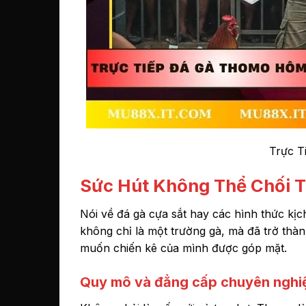
Trực 
Sức Hút Không Thể Chối 
Nói về đá gà cựa sắt hay các hình thức kị
không chỉ là một trường gà, mà đã trở thà
muốn chiến kê của mình được góp mặt.
Quy mô và đẳng cấp chuyên nghi