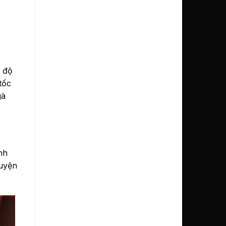
ế độ
tốc
gà
nh
huyện