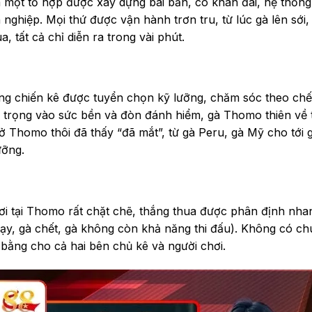
 một tổ hợp được xây dựng bài bản, có khán đài, hệ thống
nghiệp. Mọi thứ được vận hành trơn tru, từ lúc gà lên sới,
 tất cả chỉ diễn ra trong vài phút.
ng chiến kê được tuyển chọn kỹ lưỡng, chăm sóc theo ch
trọng vào sức bền và đòn đánh hiểm, gà Thomo thiên về 
ở Thomo thôi đã thấy “đã mắt”, từ gà Peru, gà Mỹ cho tới 
ưỡng.
 chơi tại Thomo rất chặt chẽ, thắng thua được phân định nha
hạy, gà chết, gà không còn khả năng thi đấu). Không có c
bằng cho cả hai bên chủ kê và người chơi.