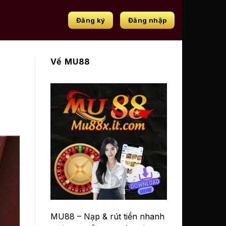
Đăng ký
Đăng nhập
Về MU88
MU88 – Nạp & rút tiền nhanh