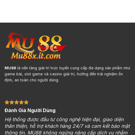
MU88
là nền tảng giải trí trực tuyến cung cấp đa dạng sản phẩm như
game bài, slot game và casino giải trí, hướng đến trải nghiệm ổn
định, an toàn cho người dùng.
Đánh Giá Người Dùng
Hệ thống được đầu tư công nghệ hiện đại, giao diện
thân thiện, hỗ trợ khách hàng 24/7 và cam kết bảo mật
thông tin. MU88 không ngừng nâng cấp dịch vụ nhằm