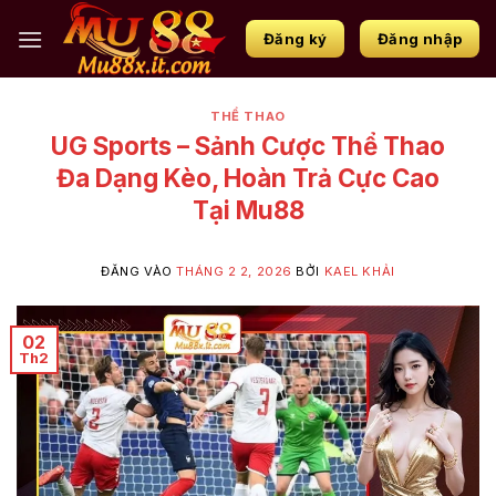
Bỏ
qua
Đăng ký
Đăng nhập
nội
dung
THỂ THAO
UG Sports – Sảnh Cược Thể Thao
Đa Dạng Kèo, Hoàn Trả Cực Cao
Tại Mu88
ĐĂNG VÀO
THÁNG 2 2, 2026
BỞI
KAEL KHẢI
02
Th2