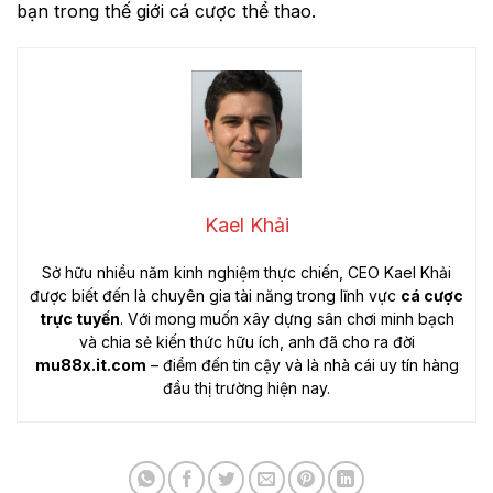
bạn trong thế giới cá cược thể thao.
Kael Khải
Sở hữu nhiều năm kinh nghiệm thực chiến, CEO Kael Khải
được biết đến là chuyên gia tài năng trong lĩnh vực
cá cược
trực tuyến
. Với mong muốn xây dựng sân chơi minh bạch
và chia sẻ kiến thức hữu ích, anh đã cho ra đời
mu88x.it.com
– điểm đến tin cậy và là nhà cái uy tín hàng
đầu thị trường hiện nay.