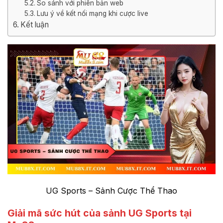
So sánh với phiên bản web
Lưu ý về kết nối mạng khi cược live
Kết luận
UG Sports – Sảnh Cược Thể Thao
Giải mã sức hút của sảnh UG Sports tại