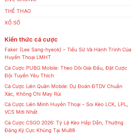
THỂ THAO
XỔ SỐ
Kiến thức cá cược
Faker (Lee Sang-hyeok) – Tiểu Sử Và Hành Trình Của
Huyền Thoại LMHT
Cá Cược PUBG Mobile: Theo Dõi Giải Đấu, Đặt Cược
Đội Tuyển Yêu Thích
Cá Cược Liên Quân Mobile: Dự Đoán ĐTDV Chuẩn
Xác, Không Chỉ May Rủi
Cá Cược Liên Minh Huyền Thoại – Soi Kèo LCK, LPL,
VCS Mới Nhất
Cá Cược CSGO 2026: Tỷ Lệ Kèo Hấp Dẫn, Thưởng
Đăng Ký Cực Khủng Tại Mu88