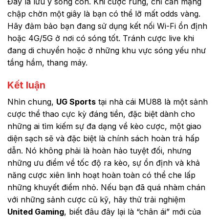
Đây là lưu ý sống còn. Khi cược rung, chỉ cần mạng
chập chờn một giây là bạn có thể lỡ mất odds vàng.
Hãy đảm bảo bạn đang sử dụng kết nối Wi-Fi ổn định
hoặc 4G/5G ở nơi có sóng tốt. Tránh cược live khi
đang di chuyển hoặc ở những khu vực sóng yếu như
tầng hầm, thang máy.
Kết luận
Nhìn chung,
UG Sports
tại nhà cái MU88 là một sảnh
cược thể thao cực kỳ đáng tiền, đặc biệt dành cho
những ai tìm kiếm sự đa dạng về kèo cược, một giao
diện sạch sẽ và đặc biệt là chính sách hoàn trả hấp
dẫn. Nó không phải là hoàn hảo tuyệt đối, nhưng
những ưu điểm về tốc độ ra kèo, sự ổn định và khả
năng cược xiên linh hoạt hoàn toàn có thể che lấp
những khuyết điểm nhỏ. Nếu bạn đã quá nhàm chán
với những sảnh cược cũ kỹ, hãy thử trải nghiệm
United Gaming
, biết đâu đây lại là “chân ái” mới của