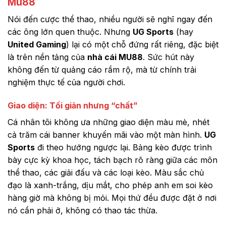
Mu88
Nói đến cược thể thao, nhiều người sẽ nghĩ ngay đến
các ông lớn quen thuộc. Nhưng
UG Sports
(hay
United Gaming
) lại có một chỗ đứng rất riêng, đặc biệt
là trên nền tảng của
nhà cái MU88
. Sức hút này
không đến từ quảng cáo rầm rộ, mà từ chính trải
nghiệm thực tế của người chơi.
Giao diện: Tối giản nhưng “chất”
Cá nhân tôi không ưa những giao diện màu mè, nhét
cả trăm cái banner khuyến mãi vào một màn hình.
UG
Sports
đi theo hướng ngược lại. Bảng kèo được trình
bày cực kỳ khoa học, tách bạch rõ ràng giữa các môn
thể thao, các giải đấu và các loại kèo. Màu sắc chủ
đạo là xanh-trắng, dịu mắt, cho phép anh em soi kèo
hàng giờ mà không bị mỏi. Mọi thứ đều được đặt ở nơi
nó cần phải ở, không có thao tác thừa.