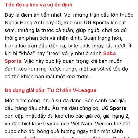
Tốc độ ra kèo và sự ổn định
Đây là điểm ăn tiền nhất. Với những trận cầu lớn thuộc
Ngoại Hạng Anh hay C1, kèo của
UG Sports
lên rất
sớm, thường là trước cả tuần, giúp người chơi có đủ
thời gian phân tích và nhận định. Quan trọng hơn,
trong lúc trận đấu diễn ra, tỷ lệ odds nhảy rất mượt, ít
khi bị “khóa” hay “treo” vô lý như ở sảnh
Saba
Sports
. Việc này cực kỳ quan trọng khi bạn muốn
đánh kèo running (cược rung), một sai sót về tốc độ
có thể khiến bạn mất một kèo thơm.
Đa dạng giải đấu: Từ C1 đến V-League
Một điểm cộng lớn là sự đa dạng. Bên cạnh các giải
đấu hàng đầu châu Âu mà đâu cũng có,
UG Sports
còn cập nhật đầy đủ kèo cho các giải cỏ, giải hạng 2,
và đặc biệt là V-League của Việt Nam. Việc có thể đặt
cược cho đội bóng quê hương ngay trên một sảnh