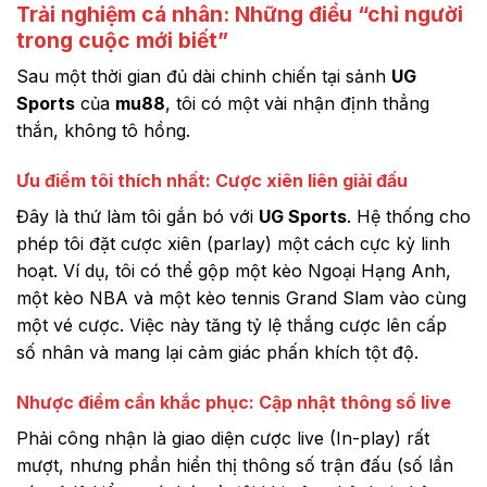
Trải nghiệm cá nhân: Những điều “chỉ người
trong cuộc mới biết”
Sau một thời gian đủ dài chinh chiến tại sảnh
UG
Sports
của
mu88
, tôi có một vài nhận định thẳng
thắn, không tô hồng.
Ưu điểm tôi thích nhất: Cược xiên liên giải đấu
Đây là thứ làm tôi gắn bó với
UG Sports
. Hệ thống cho
phép tôi đặt cược xiên (parlay) một cách cực kỳ linh
hoạt. Ví dụ, tôi có thể gộp một kèo Ngoại Hạng Anh,
một kèo NBA và một kèo tennis Grand Slam vào cùng
một vé cược. Việc này tăng tỷ lệ thắng cược lên cấp
số nhân và mang lại cảm giác phấn khích tột độ.
Nhược điểm cần khắc phục: Cập nhật thông số live
Phải công nhận là giao diện cược live (In-play) rất
mượt, nhưng phần hiển thị thông số trận đấu (số lần