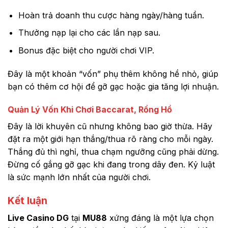
Hoàn trả doanh thu cược hàng ngày/hàng tuần.
Thưởng nạp lại cho các lần nạp sau.
Bonus đặc biệt cho người chơi VIP.
Đây là một khoản “vốn” phụ thêm không hề nhỏ, giúp
bạn có thêm cơ hội để gỡ gạc hoặc gia tăng lợi nhuận.
Quản Lý Vốn Khi Chơi Baccarat, Rồng Hổ
Đây là lời khuyên cũ nhưng không bao giờ thừa. Hãy
đặt ra một giới hạn thắng/thua rõ ràng cho mỗi ngày.
Thắng đủ thì nghỉ, thua chạm ngưỡng cũng phải dừng.
Đừng cố gắng gỡ gạc khi đang trong dây đen. Kỷ luật
là sức mạnh lớn nhất của người chơi.
Kết luận
Live Casino DG
tại
MU88
xứng đáng là một lựa chọn