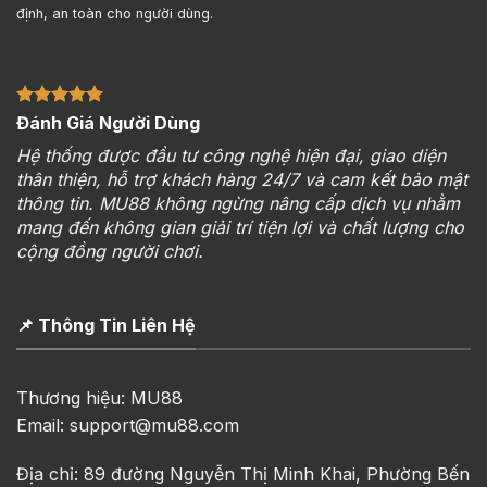
định, an toàn cho người dùng.
Đánh Giá Người Dùng
Hệ thống được đầu tư công nghệ hiện đại, giao diện
thân thiện, hỗ trợ khách hàng 24/7 và cam kết bảo mật
thông tin. MU88 không ngừng nâng cấp dịch vụ nhằm
mang đến không gian giải trí tiện lợi và chất lượng cho
cộng đồng người chơi.
📌 Thông Tin Liên Hệ
Thương hiệu: MU88
Email:
support@mu88.com
Địa chỉ: 89 đường Nguyễn Thị Minh Khai, Phường Bến