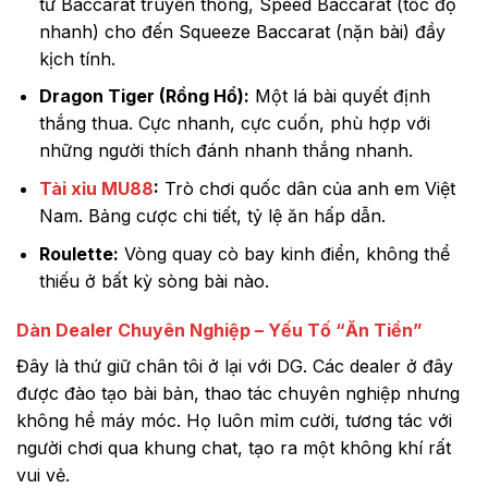
từ Baccarat truyền thống, Speed Baccarat (tốc độ
nhanh) cho đến Squeeze Baccarat (nặn bài) đầy
kịch tính.
Dragon Tiger (Rồng Hổ):
Một lá bài quyết định
thắng thua. Cực nhanh, cực cuốn, phù hợp với
những người thích đánh nhanh thắng nhanh.
Tài xỉu MU88
:
Trò chơi quốc dân của anh em Việt
Nam. Bảng cược chi tiết, tỷ lệ ăn hấp dẫn.
Roulette:
Vòng quay cò bay kinh điển, không thể
thiếu ở bất kỳ sòng bài nào.
Dàn Dealer Chuyên Nghiệp – Yếu Tố “Ăn Tiền”
Đây là thứ giữ chân tôi ở lại với DG. Các dealer ở đây
được đào tạo bài bản, thao tác chuyên nghiệp nhưng
không hề máy móc. Họ luôn mỉm cười, tương tác với
người chơi qua khung chat, tạo ra một không khí rất
vui vẻ.