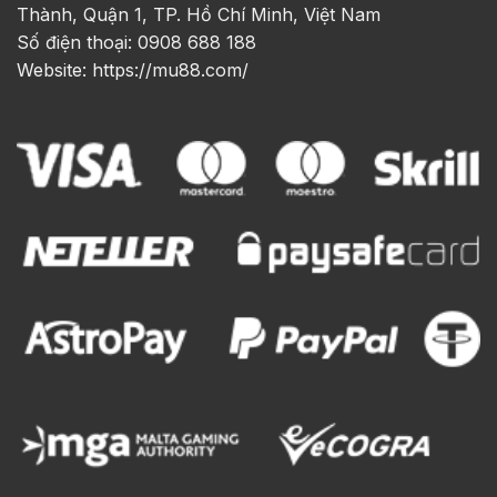
Thành, Quận 1, TP. Hồ Chí Minh, Việt Nam
Số điện thoại: 0908 688 188
Website: https://mu88.com/