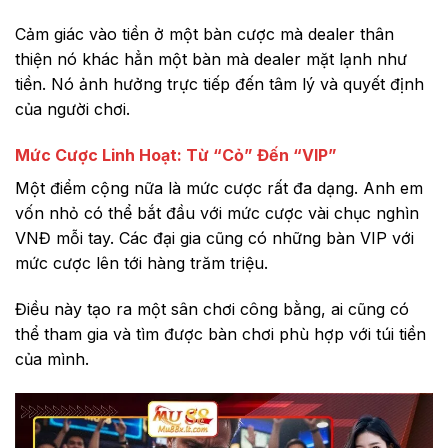
Cảm giác vào tiền ở một bàn cược mà dealer thân
thiện nó khác hẳn một bàn mà dealer mặt lạnh như
tiền. Nó ảnh hưởng trực tiếp đến tâm lý và quyết định
của người chơi.
Mức Cược Linh Hoạt: Từ “Cỏ” Đến “VIP”
Một điểm cộng nữa là mức cược rất đa dạng. Anh em
vốn nhỏ có thể bắt đầu với mức cược vài chục nghìn
VNĐ mỗi tay. Các đại gia cũng có những bàn VIP với
mức cược lên tới hàng trăm triệu.
Điều này tạo ra một sân chơi công bằng, ai cũng có
thể tham gia và tìm được bàn chơi phù hợp với túi tiền
của mình.