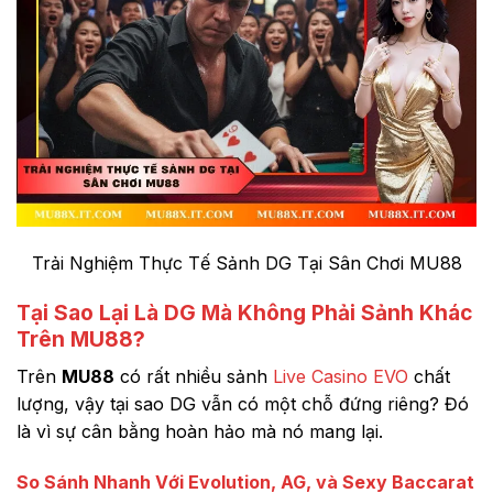
Trải Nghiệm Thực Tế Sảnh DG Tại Sân Chơi MU88
Tại Sao Lại Là DG Mà Không Phải Sảnh Khác
Trên MU88?
Trên
MU88
có rất nhiều sảnh
Live Casino EVO
chất
lượng, vậy tại sao DG vẫn có một chỗ đứng riêng? Đó
là vì sự cân bằng hoàn hảo mà nó mang lại.
So Sánh Nhanh Với Evolution, AG, và Sexy Baccarat