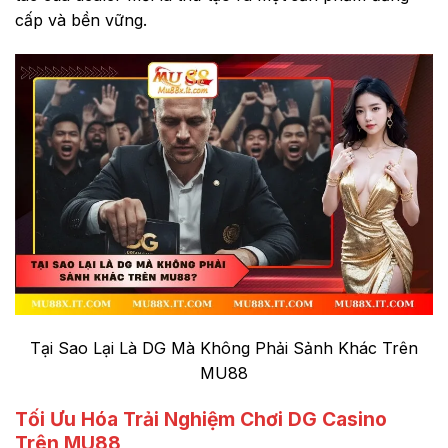
cấp và bền vững.
Tại Sao Lại Là DG Mà Không Phải Sảnh Khác Trên
MU88
Tối Ưu Hóa Trải Nghiệm Chơi DG Casino
Trên MU88