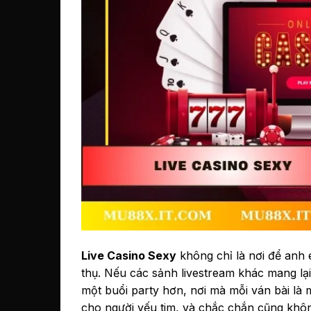
Live Casino Sexy
không chỉ là nơi để anh 
thụ. Nếu các sảnh livestream khác mang lạ
một buổi party hơn, nơi mà mỗi ván bài là 
cho người yếu tim, và chắc chắn cũng khôn