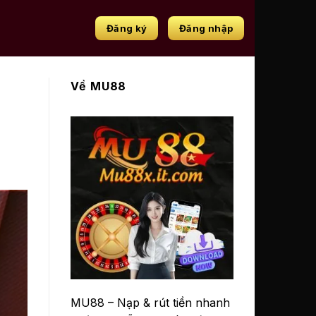
Đăng ký
Đăng nhập
Về MU88
MU88 – Nạp & rút tiền nhanh