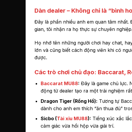
Dàn dealer – Không chỉ là “bình h
Đây là phần nhiều anh em quan tâm nhất. Đ
gian, tôi nhận ra họ thực sự chuyên nghiệp
Họ nhớ tên những người chơi hay chat, hay 
lớn và cũng biết cách động viên khi có ngư
được.
Các trò chơi chủ đạo: Baccarat, R
Baccarat MU88
:
Đây là game chủ lực. N
động từ dealer tạo ra một trải nghiệm rấ
Dragon Tiger (Rồng Hổ):
Tương tự Bacca
dành cho anh em thích “ăn thua đủ” tron
Sicbo (
Tài xỉu MU88
):
Tiếng xúc xắc lắc
cảm giác vừa hồi hộp vừa giải trí.