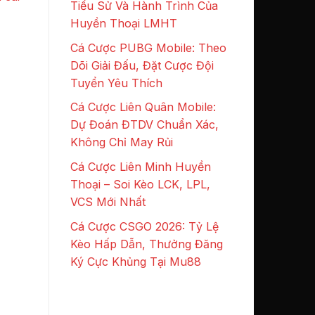
Tiểu Sử Và Hành Trình Của
Huyền Thoại LMHT
Cá Cược PUBG Mobile: Theo
Dõi Giải Đấu, Đặt Cược Đội
Tuyển Yêu Thích
Cá Cược Liên Quân Mobile:
Dự Đoán ĐTDV Chuẩn Xác,
Không Chỉ May Rủi
Cá Cược Liên Minh Huyền
Thoại – Soi Kèo LCK, LPL,
VCS Mới Nhất
Cá Cược CSGO 2026: Tỷ Lệ
Kèo Hấp Dẫn, Thưởng Đăng
Ký Cực Khủng Tại Mu88