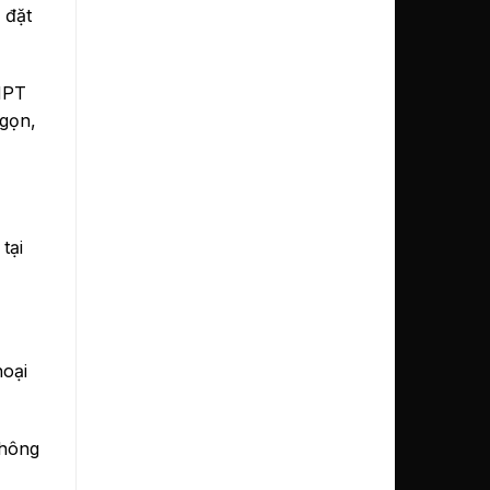
 đặt
NPT
 gọn,
tại
hoại
không