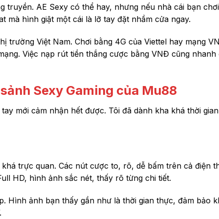
g truyền. AE Sexy có thể hay, nhưng nếu nhà cái bạn chơi
t mà hình giật một cái là lỡ tay đặt nhầm cửa ngay.
thị trường Việt Nam. Chơi bằng 4G của Viettel hay mạng V
 mạng. Việc nạp rút tiền thắng cược bằng VNĐ cũng nhanh
ại sảnh Sexy Gaming của Mu88
 tay mới cảm nhận hết được. Tôi đã dành kha khá thời gian 
khá trực quan. Các nút cược to, rõ, dễ bấm trên cả điện t
ll HD, hình ảnh sắc nét, thấy rõ từng chi tiết.
ấp. Hình ảnh bạn thấy gần như là thời gian thực, đảm bảo 
.