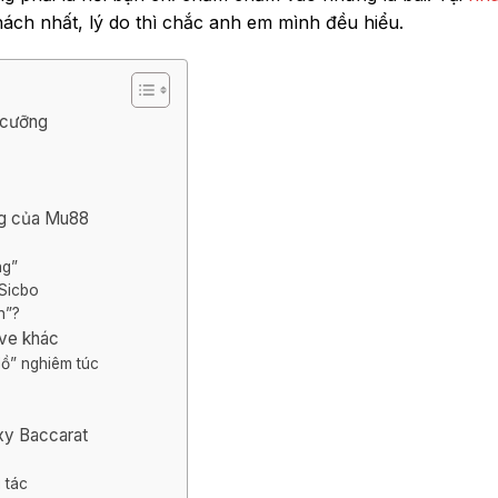
hách nhất, lý do thì chắc anh em mình đều hiểu.
ó cưỡng
ng của Mu88
ng”
 Sicbo
n”?
ive khác
lồ” nghiêm túc
xy Baccarat
 tác